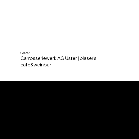
Gönner
Carrosseriewerk AG Uster | blaser's
café&weinbar
International Boogie Nights
c/o Conz Production GmbH
Strandbadweg 4
8610 Uster