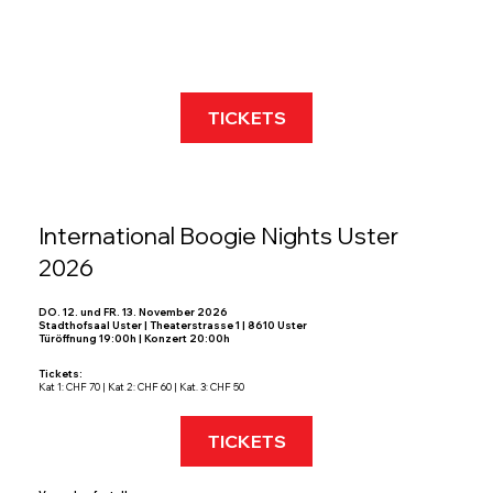
TICKETS
International Boogie Nights Uster
2026
DO. 12. und FR. 13. November 2026
Stadthofsaal Uster | Theaterstrasse 1 | 8610 Uster
Türöffnung 19:00h | Konzert 20:00h
Tickets:
Kat 1: CHF 70 | Kat 2: CHF 60 | Kat. 3: CHF 50
TICKETS