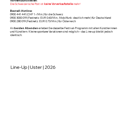
Vorverkaufsstellen:
Die Schweizerische Post ist
keine Vorverkaufsstelle
mehr!
Bestell-Hotline:
0900 441 441 (CHF 1.-/Min.) für die Schweiz
0900 3000 019 (Festnetz: EUR 0.60/Min.; Mobilfunk: deutlich mehr) für Deutschland
0900 280 019 (Festnetz: EUR 0.73/Min.) für Österreich
An
beiden Abenden
erleben Sie dasselbe Festival-Programm mit allen Künstlerinnen
und Künstlern. Kleine spontane Variationen sind möglich – das Line-up bleibt jedoch
identisch.
Line-Up | Uster | 2026