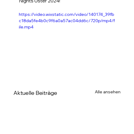
Nights Uster 2024!
https://video.wixstatic.com/video/140174_39fb
c18da5fe4b0c9f6a0a57ac04dd6c/720p/mp4/f
ile.mp4
Alle ansehen
Aktuelle Beiträge