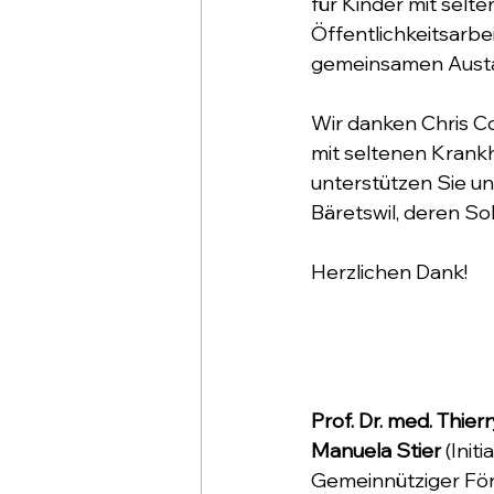
für Kinder mit selte
Öffentlichkeitsarbe
gemeinsamen Austa
Wir danken Chris Co
mit seltenen Krankh
unterstützen Sie un
Bäretswil, deren So
Herzlichen Dank! 
​Prof. Dr. med. Thier
Manuela Stier
 (Init
Gemeinnütziger För