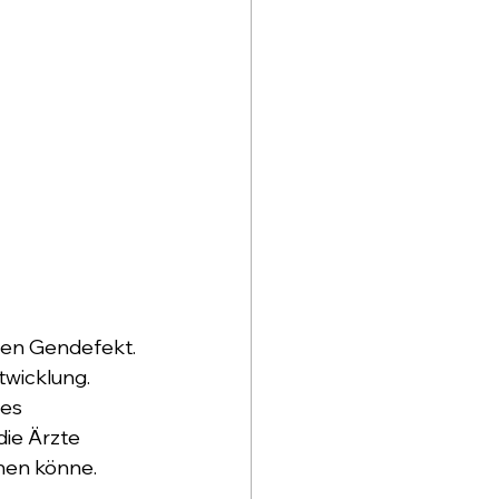
nen Gendefekt. 
wicklung. 
es 
die Ärzte 
hen könne. 