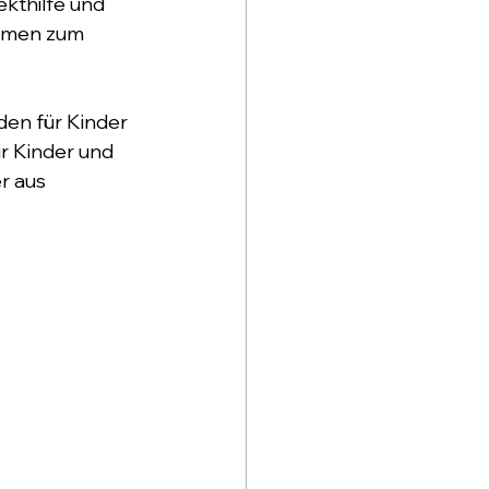
ekthilfe und 
ormen zum 
den für Kinder 
r Kinder und 
r aus 