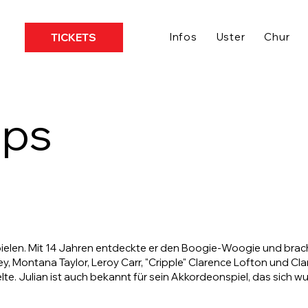
Infos
Uster
Chur
TICKETS
pps
spielen. Mit 14 Jahren entdeckte er den Boogie-Woogie und brac
ey, Montana Taylor, Leroy Carr, "Cripple" Clarence Lofton und Cl
te. Julian ist auch bekannt für sein Akkordeonspiel, das sich w