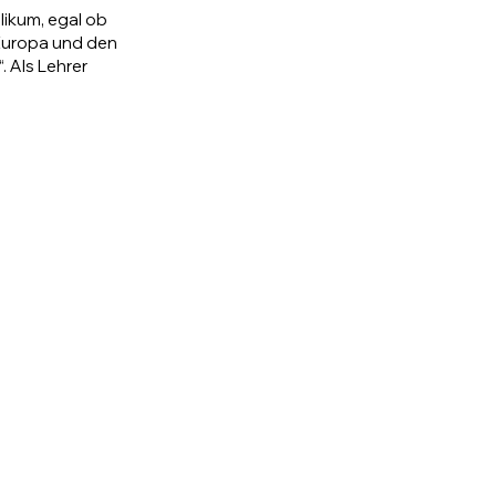
likum, egal ob
 Europa und den
 Als Lehrer