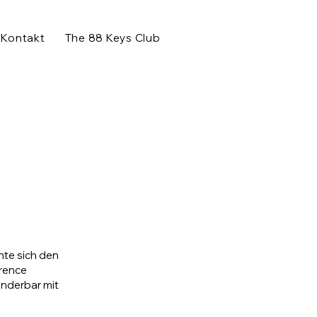
Kontakt
The 88 Keys Club
hte sich den
arence
underbar mit