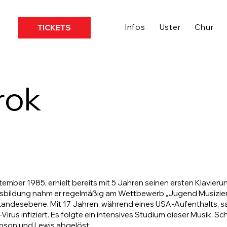
Infos
Uster
Chur
TICKETS
rok
ember 1985, erhielt bereits mit 5 Jahren seinen ersten Klavierunt
usbildung nahm er regelmäßig am Wettbewerb „Jugend Musiziert
 Landesebene. Mit 17 Jahren, während eines USA-Aufenthalts, sa
rus infiziert. Es folgte ein intensives Studium dieser Musik. Sc
son und Lewis abgelöst.