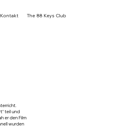
Kontakt
The 88 Keys Club
erricht.
“ teil und
h er den Film
hnell wurden