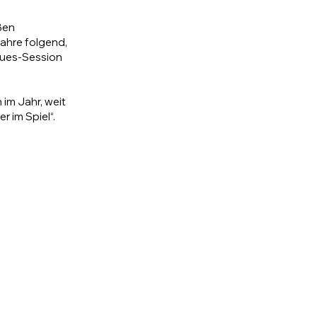
ßen
Jahre folgend,
lues-Session
 im Jahr, weit
r im Spiel“.